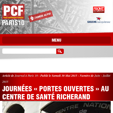
Aller au contenu principal
MENU
Article de
Journal à Paris 10
-
Publié le Samedi 30 Mai 2015
-
Numéro de
Juin - Juillet
2015
JOURNÉES « PORTES OUVERTES » AU
CENTRE DE SANTÉ RICHERAND