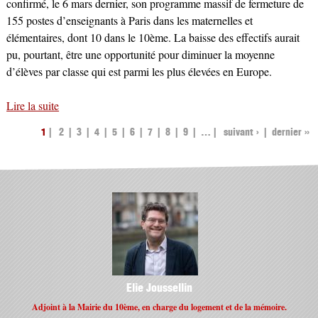
confirmé, le 6 mars dernier, son programme massif de fermeture de
155 postes d’enseignants à Paris dans les maternelles et
élémentaires, dont 10 dans le 10ème. La baisse des effectifs aurait
pu, pourtant, être une opportunité pour diminuer la moyenne
d’élèves par classe qui est parmi les plus élevées en Europe.
Lire la suite
de Rentrée de septembre 2023 : 10 fermetures de classes
dans les écoles du 10ème
1
2
3
4
5
6
7
8
9
…
suivant ›
dernier »
PAGES
Elie Joussellin
Adjoint à la Mairie du 10ème, en charge du logement et de la mémoire.