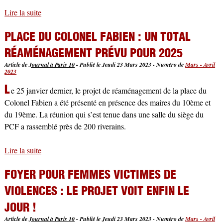
Lire la suite
de Contre la privatisation des bus : la lutte continue !
PLACE DU COLONEL FABIEN : UN TOTAL
RÉAMÉNAGEMENT PRÉVU POUR 2025
Article de
Journal à Paris 10
-
Publié le Jeudi 23 Mars 2023
-
Numéro de
Mars - Avril
2023
L
e 25 janvier dernier, le projet de réaménagement de la place du
Colonel Fabien a été présenté en présence des maires du 10ème et
du 19ème. La réunion qui s’est tenue dans une salle du siège du
PCF a rassemblé près de 200 riverains.
Lire la suite
de Place du Colonel Fabien : un total réaménagement
prévu pour 2025
FOYER POUR FEMMES VICTIMES DE
VIOLENCES : LE PROJET VOIT ENFIN LE
JOUR !
Article de
Journal à Paris 10
-
Publié le Jeudi 23 Mars 2023
-
Numéro de
Mars - Avril