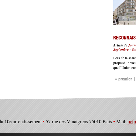
RECONNAIS
Article de
Journ
Septembre - Oc
Lors de la séan
proposé un vœu 
que l’Union eur
« premier
PAGE
du 10e arrondissement
•
57 rue des Vinaigriers 75010 Paris
•
Mail:
pcf