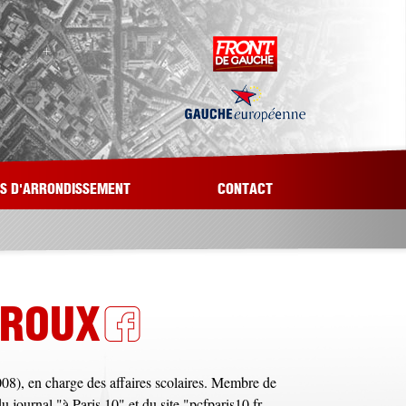
LS D'ARRONDISSEMENT
CONTACT
EROUX
08), en charge des affaires scolaires. Membre de
 journal "à Paris 10" et du site "pcfparis10.fr