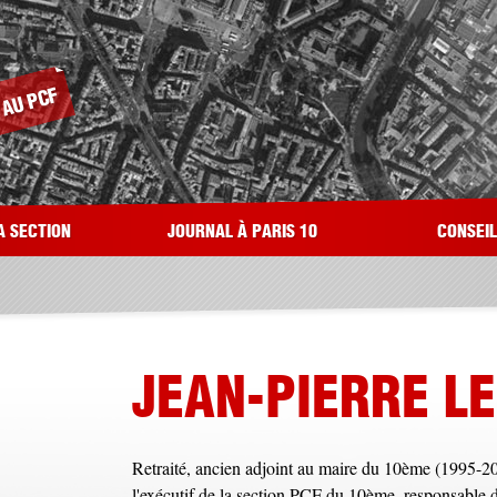
A SECTION
JOURNAL À PARIS 10
CONSEI
JEAN-PIERRE L
Retraité, ancien adjoint au maire du 10ème (1995-20
l'exécutif de la section PCF du 10ème, responsable du