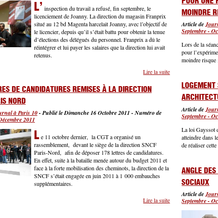
POUR UNE 
L’
inspection du travail a refusé, fin septembre, le
MOINDRE R
licenciement de Joanny. La direction du magasin Franprix
situé au 12 bd Magenta harcelait Joanny, avec l’objectif de
Article de
Journ
Septembre - Oc
le licencier, depuis qu’il s’était battu pour obtenir la tenue
d’élections des délégués du personnel. Franprix a dû le
Lors de la séanc
réintégrer et lui payer les salaires que la direction lui avait
pour l’expérime
retenus.
moindre risque 
Lire la suite
de Refus du licencie
LOGEMENT 
RES DE CANDIDATURES REMISES À LA DIRECTION
ARCHITECT
IS NORD
Article de
Journ
urnal à Paris 10
-
Publié le Dimanche 16 Octobre 2011
-
Numéro de
Septembre - Oc
Décembre 2011
La loi Gayssot 
L
e 11 octobre dernier, la CGT a organisé un
atteindre dans l
rassemblement, devant le siège de la direction SNCF
de réaliser cett
Paris-Nord, afin de déposer 178 lettres de candidatures.
En effet, suite à la bataille menée autour du budget 2011 et
face à la forte mobilisation des cheminots, la direction de la
ANGLE DES
SNCF s’était engagée en juin 2011 à 1 000 embauches
SOCIAUX
supplémentaires.
Article de
Journ
Lire la suite
de 178 lettres de ca
Septembre - Oc