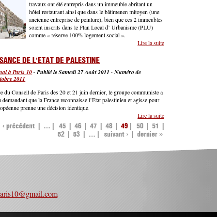
travaux ont été entrepris dans un immeuble abritant un
hôtel restaurant ainsi que dans le bâtimenen mitoyen (une
ancienne entreprise de peinture), bien que ces 2 immeubles
soient inscrits dans le Plan Local d’ Urbanisme (PLU)
comme « réserve 100% logement social ».
Lire la suite
de Angle des rues
Varlin/Blache : 100 %
de logements sociaux
SANCE DE L'ETAT DE PALESTINE
al à Paris 10
-
Publié le Samedi 27 Août 2011
-
Numéro de
tobre 2011
ce du Conseil de Paris des 20 et 21 juin dernier, le groupe communiste a
demandant que la France reconnaisse l’Etat palestinien et agisse pour
opéenne prenne une décision identique.
Lire la suite
de Reconnaissance de
l'Etat de Palestine
‹ précédent
…
45
46
47
48
49
50
51
S
52
53
…
suivant ›
dernier »
paris10@gmail.com