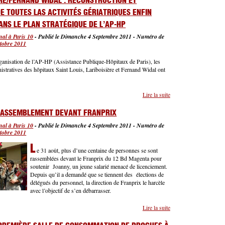
ÈRE/FERNAND WIDAL : RECONSTRUCTION ET
E TOUTES LAS ACTIVITÉS GÉRIATRIQUES ENFIN
ANS LE PLAN STRATÉGIQUE DE L’AP-HP
al à Paris 10
-
Publié le Dimanche 4 Septembre 2011
-
Numéro de
tobre 2011
 crime d’État
organisation de l’AP-HP (Assistance Publique-Hôpitaux de Paris), les
nistratives des hôpitaux Saint Louis, Lariboisière et Fernand Widal ont
Lire la suite
de
Lariboisière/Fernand
Widal : reconstruction
ASSEMBLEMENT DEVANT FRANPRIX
et maintien de toutes
al à Paris 10
-
Publié le Dimanche 4 Septembre 2011
-
Numéro de
las activités
tobre 2011
gériatriques enfin
inscrits dans le plan
L
e 31 août, plus d’une centaine de personnes se sont
stratégique de l’AP-HP
rassemblées devant le Franprix du 12 Bd Magenta pour
rmonisation des critères d’attribution et respect de la laïcité
soutenir Joanny, un jeune salarié menacé de licenciement.
Depuis qu’il a demandé que se tiennent des élections de
délégués du personnel, la direction de Franprix le harcèle
avec l’objectif de s’en débarrasser.
Lire la suite
de Nouveau
rassemblement devant
Franprix