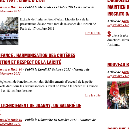
RE 1961 : CRIME D’ÉTAT
LARIBOISI
MAINTIEN D
urnal à Paris 10
-
Publié le Mercredi 19 Octobre 2011
-
Numéro de
Décembre 2011
INSCRITS D
Extraits de l’intervention d’Alain Lhostis lors de la
Article de
Journ
présentation de son vœu lors de la séance du Conseil de
Septembre - Oc
Paris du 17 octobre 2011.
S
Lire la suite
de 17 octobre 1961 :
uite à la ré
directions admi
fusionné.
NFANCE : HARMONISATION DES CRITÈRES
UTION ET RESPECT DE LA LAÏCITÉ
NOUVEAU R
urnal à Paris 10
-
Publié le Lundi 17 Octobre 2011
-
Numéro de
Article de
Journ
Décembre 2011
Septembre - Oc
glement de fonctionnement des établissements d’accueil de la petite
 voté dans tous les arrondissements avant de l’être à la séance du Conseil
17 et 18 octobre derniers.
Lire la suite
de Petite enfance : ha
 LICENCIEMENT DE JOANNY, UN SALARIÉ DE
X
urnal à Paris 10
-
Publié le Dimanche 16 Octobre 2011
-
Numéro de
Décembre 2011