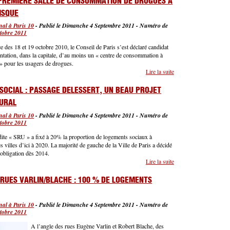
PREMIÈRE SALLE DE CONSOMMATION DE DROGUES À
ISQUE
al à Paris 10
-
Publié le Dimanche 4 Septembre 2011
-
Numéro de
tobre 2011
e des 18 et 19 octobre 2010, le Conseil de Paris s’est déclaré candidat
ntation, dans la capitale, d’au moins un « centre de consommation à
» pour les usagers de drogues.
Lire la suite
de Pour une première
ment de Joanny, un salarié de Franprix
salle de consommation
de drogues à moindre
SOCIAL : PASSAGE DELESSERT, UN BEAU PROJET
risque
URAL
al à Paris 10
-
Publié le Dimanche 4 Septembre 2011
-
Numéro de
tobre 2011
dite « SRU » a fixé à 20% la proportion de logements sociaux à
es villes d’ici à 2020. La majorité de gauche de la Ville de Paris a décidé
e obligation dès 2014.
Lire la suite
de Logement social :
Passage Delessert, un
beau projet
 RUES VARLIN/BLACHE : 100 % DE LOGEMENTS
architectural
al à Paris 10
-
Publié le Dimanche 4 Septembre 2011
-
Numéro de
ndidatures remises à la direction SNCF Paris Nord
tobre 2011
A l’angle des rues Eugène Varlin et Robert Blache, des