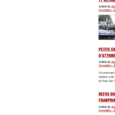
17 OCTOB
Article de
Jo
Novembre - 
PETITE E
D’ATTRIB
Article de
Jo
Novembre - 
Un nouveau rè
enfance a été
de Paris des 
REFUS DU
FRANPRI
Article de
Jo
Novembre - 