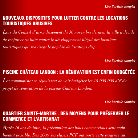
Lire l'article complet
NOUVEAUX DISPOSITIFS POUR LUTTER CONTRE LES LOCATIONS
TOURISTIQUES ABUSIVES
L
ors du Conseil d’arrondissement du 30 novembre dernier, la ville a décidé
de renforcer sa lutte contre le développement illégal des locations
touristiques qui réduisent le nombre de locations disp
Lire l'article complet
PISCINE CHÂTEAU LANDON : LA RÉNOVATION EST ENFIN BUDGÉTÉE
L
es communistes se réjouissent de voir budgéter les 10 000 000 d’€ du
projet de rénovation de la piscine Château Landon.
Lire l'article complet
QUARTIER SAINTE-MARTHE : DES MOYENS POUR PRÉSERVER LE
COMMERCE ET L’ARTISANAT
A
près 16 ans de lutte, la préemption des baux commerciaux sera enfin
bientôt possible. Dès 2006, les élu.e.s PCF ont porté cette exigence au