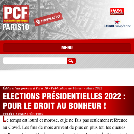
Aller au contenu principal
MENU
Éditorial du journal
à Paris 10
- Publication de
Février - Mars 2022
ELECTIONS PRÉSIDENTIELLES 2022 :
POUR LE DROIT AU BONHEUR !
TÉLÉCHARGEZ L'ÉDITION
L
e temps est lourd et morose, et je ne fais pas seulement référence
au Covid. Les fins de mois arrivent de plus en plus tôt, les queues