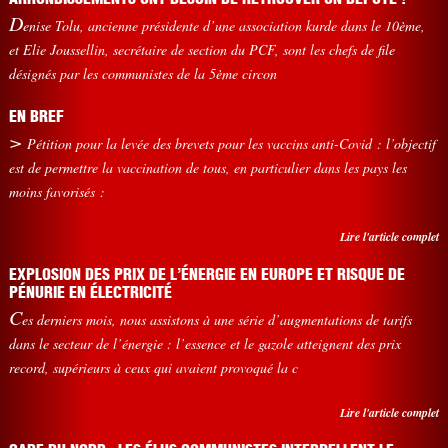
D
enise Tolu, ancienne présidente d’une association kurde dans le 10ème,
et Elie Joussellin, secrétaire de section du PCF, sont les chefs de file
désignés par les communistes de la 5ème circon
EN BREF
>
Pétition pour la levée des brevets pour les vaccins anti-Covid : l’objectif
est de permettre la vaccination de tous, en particulier dans les pays les
moins favorisés :
Lire l'article complet
EXPLOSION DES PRIX DE L’ÉNERGIE EN EUROPE ET RISQUE DE
PÉNURIE EN ÉLECTRICITÉ
C
es derniers mois, nous assistons à une série d’augmentations de tarifs
dans le secteur de l’énergie : l’essence et le gazole atteignent des prix
record, supérieurs à ceux qui avaient provoqué la c
Lire l'article complet