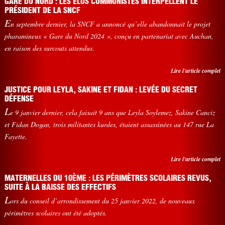
GARE DU NORD : LES ÉLUS COMMUNISTES INTERPELLENT LE
PRÉSIDENT DE LA SNCF
E
n septembre dernier, la SNCF a annoncé qu’elle abandonnait le projet
pharamineux « Gare du Nord 2024 », conçu en partenariat avec Auchan,
en raison des surcouts attendus.
Lire l'article complet
JUSTICE POUR LEYLA, SAKINE ET FIDAN : LEVÉE DU SECRET
DÉFENSE
L
e 9 janvier dernier, cela faisait 9 ans que Leyla Soylemez, Sakine Canciz
et Fidan Dogan, trois militantes kurdes, étaient assassinées au 147 rue La
Fayette.
Lire l'article complet
MATERNELLES DU 10ÈME : LES PÉRIMÈTRES SCOLAIRES REVUS,
SUITE À LA BAISSE DES EFFECTIFS
L
ors du conseil d’arrondissement du 25 janvier 2022, de nouveaux
périmètres scolaires ont été adoptés.