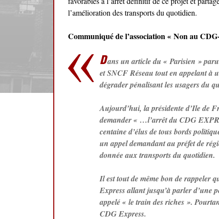
favorables à l’arrêt définitif de ce projet et parta
l’amélioration des transports du quotidien.
Communiqué de l’association « Non au C
D
ans un article du « Parisien » paru
et SNCF Réseau tout en appelant à un
dégrader pénalisant les usagers du q
Aujourd’hui, la présidente d’Ile de Fr
demander « …l’arrêt du CDG EXPRESS
centaine d’élus de tous bords politiqu
un appel demandant au préfet de régi
donnée aux transports du quotidien.
Il est tout de même bon de rappeler q
Express allant jusqu’à parler d’une pe
appelé « le train des riches ». Pourt
CDG Express.