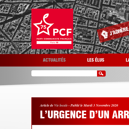
Aller au contenu principal
ACTUALITÉS
LES ÉLUS
L
Article de
Vie locale
-
Publié le Mardi 3 Novembre 2020
L’URGENCE D’UN ARR