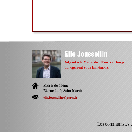
Elie Joussellin
Adjoint à la Mairie du 10ème, en charge
du logement et de la mémoire.
Mairie du 10ème
72, rue du fg Saint Martin
elie.joussellin@paris.fr
Les communistes 