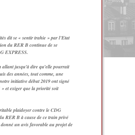
s dit se « sentir trahie » par l’Etat
ation du RER B continue de se
u CDG EXPRESS.
 allant jusqu’à dire qu’elle pourrait
is des années, tout comme, une
notre initiative début 2019 ont signé
t exiger que la priorité soit
éritable plaidoyer contre le CDG
é du RER B à cause de ce train privé
t donné un avis favorable au projet de