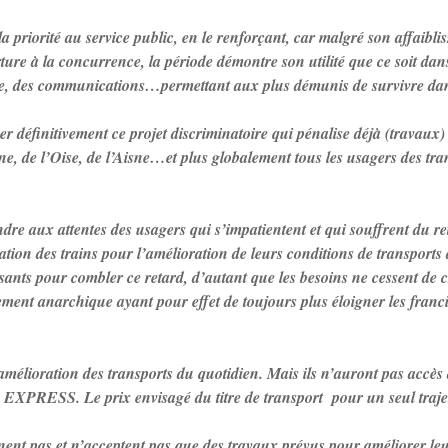
 priorité au service public, en le renforçant, car malgré son affaibli
re à la concurrence, la période démontre son utilité que ce soit dans 
rgie, des communications…permettant aux plus démunis de survivre dan
r définitivement ce projet discriminatoire qui pénalise déjà (travaux) 
ne, de l’Oise, de l’Aisne…et plus globalement tous les usagers des tr
dre aux attentes des usagers qui s’impatientent et qui souffrent du re
tion des trains pour l’amélioration de leurs conditions de transports
sants pour combler ce retard, d’autant que les besoins ne cessent de cro
ent anarchique ayant pour effet de toujours plus éloigner les francili
l’amélioration des transports du quotidien. Mais ils n’auront pas accès
EXPRESS. Le prix envisagé du titre de transport pour un seul trajet 
ent pas et n’acceptent pas que des travaux prévus pour améliorer leu