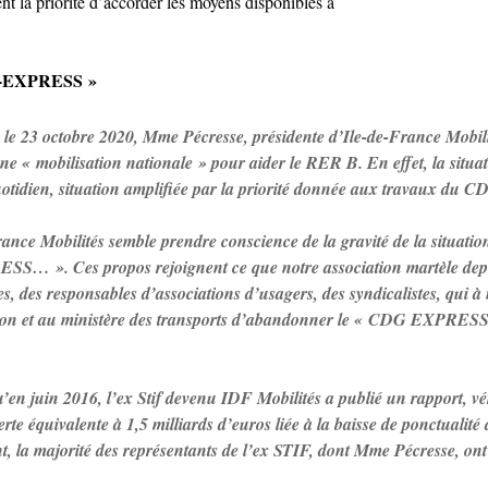
gent la priorité d’accorder les moyens disponibles à
DG-EXPRESS »
 le 23 octobre 2020, Mme Pécresse, présidente d’Ile-de-France Mobilité
e « mobilisation nationale » pour aider le RER B. En effet, la situ
uotidien, situation amplifiée par la priorité donnée aux travaux d
ance Mobilités semble prendre conscience de la gravité de la situation
… ». Ces propos rejoignent ce que notre association martèle depu
es, des responsables d’associations d’usagers, des syndicalistes, qui à 
on et au ministère des transports d’abandonner le « CDG EXPRESS » e
u’en juin 2016, l’ex Stif devenu IDF Mobilités a publié un rapport, v
rte équivalente à 1,5 milliards d’euros liée à la baisse de ponctualit
ant, la majorité des représentants de l’ex STIF, dont Mme Pécresse, on