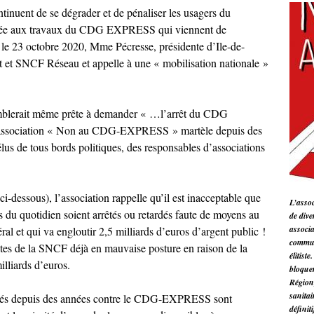
inuent de se dégrader et de pénaliser les usagers du
 donnée aux travaux du CDG EXPRESS qui viennent de
 le 23 octobre 2020, Mme Pécresse, présidente d’Ile-de-
Etat et SNCF Réseau et appelle à une « mobilisation nationale »
 semblerait même prête à demander « …l’arrêt du CDG
association « Non au CDG-EXPRESS » martèle depuis des
lus de tous bords politiques, des responsables d’associations
essous), l’association rappelle qu’il est inacceptable que
L’asso
s du quotidien soient arrêtés ou retardés faute de moyens au
de dive
associa
éral et qui va engloutir 2,5 milliards d’euros d’argent public !
communi
tes de la SNCF déjà en mauvaise posture en raison de la
élitist
illiards d’euros.
bloquer
Région,
sanita
lisés depuis des années contre le CDG-EXPRESS sont
définit