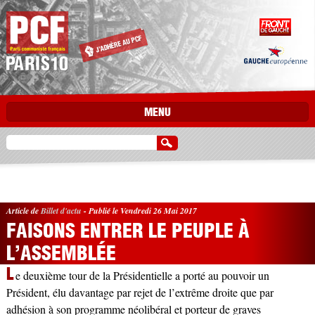
Aller au contenu principal
MENU
Article de
Billet d'actu
-
Publié le Vendredi 26 Mai 2017
FAISONS ENTRER LE PEUPLE À
L’ASSEMBLÉE
L
e deuxième tour de la Présidentielle a porté au pouvoir un
Président, élu davantage par rejet de l’extrême droite que par
adhésion à son programme néolibéral et porteur de graves