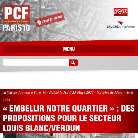
Aller au contenu principal
MENU
Article de
Journal à Paris 10
-
Publié le Jeudi 23 Mars 2023
-
Numéro de
Mars - Avril
2023
« EMBELLIR NOTRE QUARTIER » : DES
PROPOSITIONS POUR LE SECTEUR
LOUIS BLANC/VERDUN