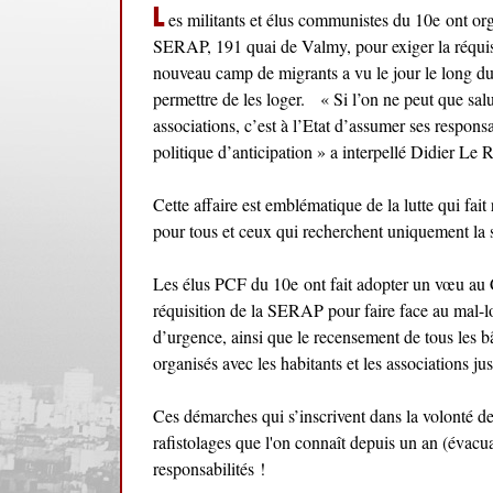
L
es militants et élus communistes du 10e
ont or
SERAP, 191 quai de Valmy, pour exiger la réquis
nouveau camp de migrants a vu le jour le long du
permettre de les loger. « Si l’on ne peut que salue
associations, c’est à l’Etat d’assumer ses respons
politique d’anticipation » a interpellé Didier Le R
Cette affaire est emblématique de la lutte qui fait
pour tous et ceux qui recherchent uniquement la sp
Les élus PCF du 10e
ont fait adopter un vœu au 
réquisition de la SERAP pour faire face au mal-lo
d’urgence, ainsi que le recensement de tous les b
organisés avec les habitants et les associations j
Ces démarches qui s’inscrivent dans la volonté des
rafistolages que l'on connaît depuis un an (évacua
responsabilités !