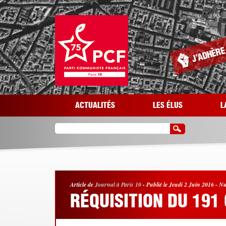
Aller au contenu principal
ACTUALITÉS
LES ÉLUS
L
Article de
Journal à Paris 10
-
Publié le Jeudi 2 Juin 2016
-
Nu
RÉQUISITION DU 191