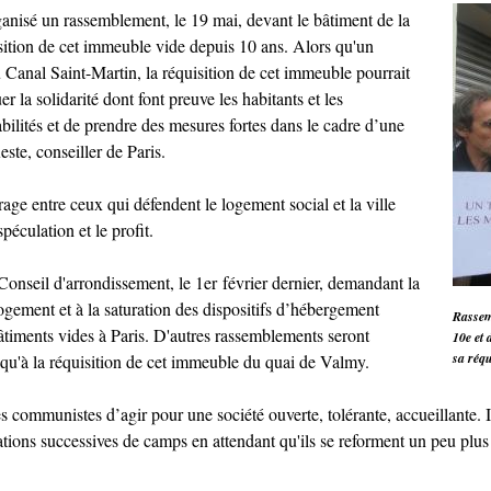
ganisé un rassemblement, le 19 mai, devant le bâtiment de la
ition de cet immeuble vide depuis 10 ans. Alors qu'un
 Canal Saint-Martin, la réquisition de cet immeuble pourrait
r la solidarité dont font preuve les habitants et les
abilités et de prendre des mesures fortes dans le cadre d’une
este, conseiller de Paris.
 rage entre ceux qui défendent le logement social et la ville
éculation et le profit.
Conseil d'arrondissement, le 1er
février dernier, demandant la
gement et à la saturation des dispositifs d’hébergement
Rassemb
âtiments vides à Paris. D'autres rassemblements seront
10e et 
sa réqu
usqu'à la réquisition de cet immeuble du quai de Valmy.
 communistes d’agir pour une société ouverte, tolérante, accueillante. Il
tions successives de camps en attendant qu'ils se reforment un peu plus 