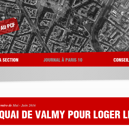
A SECTION
JOURNAL À PARIS 10
CONSEI
méro de
Mai - Juin 2016
 QUAI DE VALMY POUR LOGER L