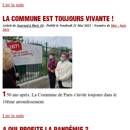
Lire la suite
de Manœuvres du gouvernement pour cacher le projet de
démantèlement d’EDF
LA COMMUNE EST TOUJOURS VIVANTE !
Article de
Journal à Paris 10
-
Publié le Vendredi 21 Mai 2021
-
Numéro de
Mai - Juin
2021
1
50 ans après, La Commune de Paris s’invite toujours dans le
10ème arrondissement.
Lire la suite
de La Commune est toujours vivante !
A QUI PROFITE LA PANDÉMIE ?