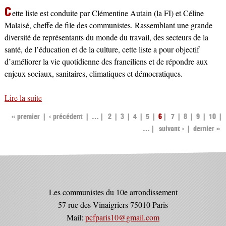
C
ette liste est conduite par Clémentine Autain (la FI) et Céline
Malaisé, cheffe de file des communistes. Rassemblant une grande
diversité de représentants du monde du travail, des secteurs de la
santé, de l’éducation et de la culture, cette liste a pour objectif
d’améliorer la vie quotidienne des franciliens et de répondre aux
enjeux sociaux, sanitaires, climatiques et démocratiques.
Lire la suite
de Elections régionales : les communistes soutiennent la
liste « Pour pouvoir vivre en Ile de France »
« premier
‹ précédent
…
2
3
4
5
6
7
8
9
10
PAGES
…
suivant ›
dernier »
Les communistes du 10e arrondissement
57 rue des Vinaigriers 75010 Paris
Mail:
pcfparis10@gmail.com