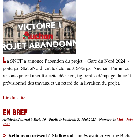
L
a SNCF a annoncé l’abandon du projet « Gare du Nord 2024 »
porté par StatioNord, entité détenue à 66% par Auchan. Parmi les
raisons qui ont abouti à cette décision, figurent le dérapage du coût
prévisionnel des travaux et un retard de la livraison du projet.
Lire la suite
de Le projet spéculatif Gare du Nord 2024 est annulé !
EN BREF
Article de
Journal à Paris 10
-
Publié le Vendredi 21 Mai 2021
-
Numéro de
Mai - Juin
2021
>
Kelbongoo présent à Stalingrad
: après avoir ouvert rue Bichat