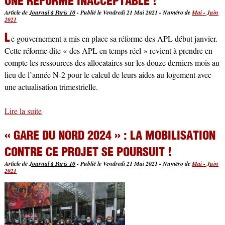
UNE RÉFORME INACCEPTABLE !
Article de
Journal à Paris 10
-
Publié le Vendredi 21 Mai 2021
-
Numéro de
Mai - Juin
2021
L
e gouvernement a mis en place sa réforme des APL début janvier.
Cette réforme dite « des APL en temps réel » revient à prendre en
compte les ressources des allocataires sur les douze derniers mois au
lieu de l’année N-2 pour le calcul de leurs aides au logement avec
une actualisation trimestrielle.
Lire la suite
de Aide Personnalisé au logement (APL) : une réforme
inacceptable !
« GARE DU NORD 2024 » : LA MOBILISATION
CONTRE CE PROJET SE POURSUIT !
Article de
Journal à Paris 10
-
Publié le Vendredi 21 Mai 2021
-
Numéro de
Mai - Juin
2021